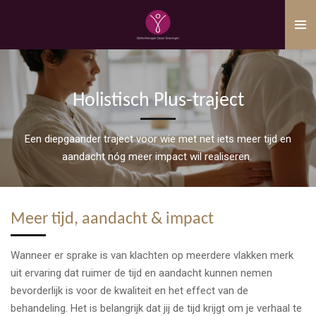
Ga
direct
naar
de
hoofdinhoud
Holistisch Plus-traject
Een diepgaander traject voor wie met net iets meer tijd en
aandacht nóg meer impact wil realiseren.
Meer tijd, aandacht & impact
Wanneer er sprake is van klachten op meerdere vlakken merk
uit ervaring dat ruimer de tijd en aandacht kunnen nemen
bevorderlijk is voor de kwaliteit en het effect van de
behandeling. Het is belangrijk dat jij de tijd krijgt om je verhaal te