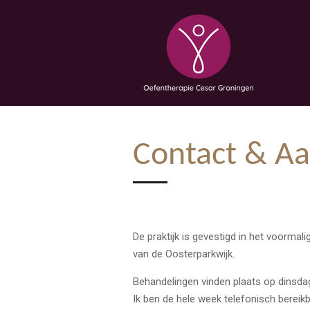
Ga
direct
naar
de
hoofdinhoud
Contact & A
De praktijk is gevestigd in het voorma
van de Oosterparkwijk.
Behandelingen vinden plaats op dinsd
Ik ben de hele week telefonisch berei