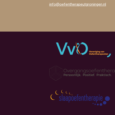
info@oefentherapeutgroningen.nl