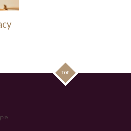
acy
TOP